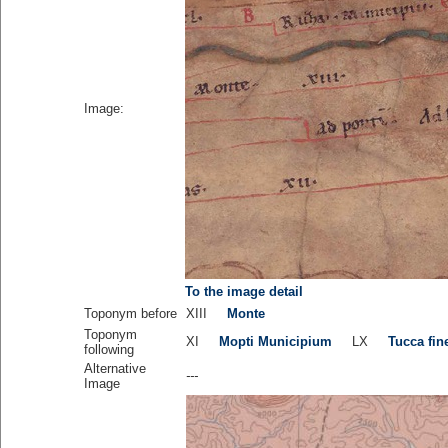
Image:
To the image detail
Toponym before
XIII
Monte
Toponym
XI
Mopti Municipium
LX
Tucca fin
following
Alternative
---
Image