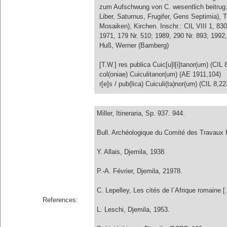
zum Aufschwung von C. wesentlich beitrug. 
Liber, Saturnus, Frugifer, Gens Septimia),
Mosaiken), Kirchen. Inschr.: CIL VIII 1, 8
1971, 179 Nr. 510; 1989, 290 Nr. 893; 1992,
Huß, Werner (Bamberg)
[T.W.] res publica Cuic[u]l[i]tanor(um) (CIL
col(oniae) Cuiculitanor(um) (AE 1911,104)
r[e]s / pub(lica) Cuiculi(ta)nor(um) (CIL 8,2
Miller, Itineraria, Sp. 937. 944.
Bull. Archéologique du Comité des Travaux 
Y. Allais, Djemila, 1938.
P.-A. Février, Djemila, 21978.
C. Lepelley, Les cités de l´Afrique romaine [.
References:
L. Leschi, Djemila, 1953.