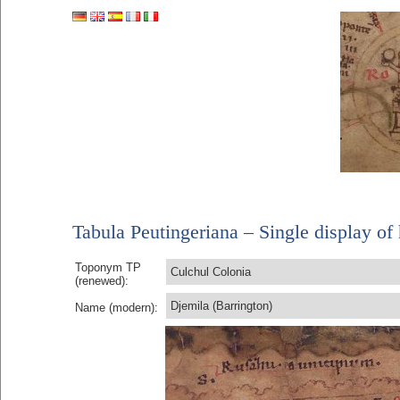
Tabula Peutingeriana – Single display of 
Toponym TP
Culchul Colonia
(renewed):
Djemila (Barrington)
Name (modern):