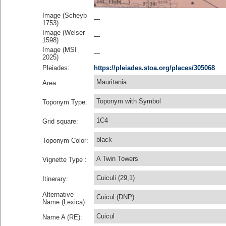
Image (Scheyb
---
1753)
Image (Welser
---
1598)
Image (MSI
---
2025)
Pleiades:
https://pleiades.stoa.org/places/305068
Mauritania
Area:
Toponym with Symbol
Toponym Type:
1C4
Grid square:
black
Toponym Color:
A Twin Towers
Vignette Type :
Cuiculi (29,1)
Itinerary:
Alternative
Cuicul (DNP)
Name (Lexica):
Cuicul
Name A (RE):