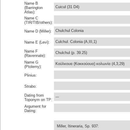
Name B
Cuicul (31 D4)
(Barrington
Atlas):
Name C
(TIR/TIB/others):
Chulchul Colonia
Name D (Miller):
Culchul. Colonia (A,III,1)
Name E (Levi):
Name F
Chulchul (p. 39.25)
(Ravennate):
Name G
Κούλκουα (Κοκκούουα) κολωνία (4,3,29)
(Ptolemy):
Plinius:
Strabo:
Dating from
---
Toponym on TP:
Argument for
Dating:
Miller, Itineraria, Sp. 937: