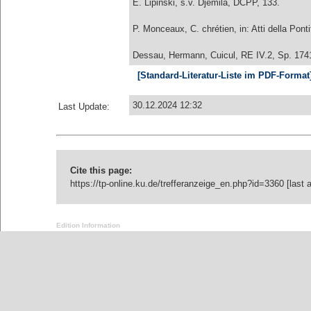
E. Lipiński, s.v. Djemila, DCPP, 133.
P. Monceaux, C. chrétien, in: Atti della Pon
Dessau, Hermann, Cuicul, RE IV.2, Sp. 174
[Standard-Literatur-Liste im PDF-Format
30.12.2024 12:32
Last Update:
Cite this page:
https://tp-online.ku.de/trefferanzeige_en.php?id=3360 [last
Edition Information