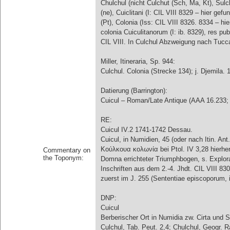
Chulchul (nicht Culchut (Sch, Ma, Kt), Sulch
(ne), Cuiclitani (I: CIL VIII 8329 – hier ge
(Pt), Colonia (Iss: CIL VIII 8326. 8334 – hi
colonia Cuiculitanorum (I: ib. 8329), res pu
CIL VIII. In Culchul Abzweigung nach Tucca,
Miller, Itineraria, Sp. 944:
Culchul. Colonia (Strecke 134); j. Djemila. 1
Datierung (Barrington):
Cuicul – Roman/Late Antique (AAA 16.233;
RE:
Cuicul IV.2 1741-1742 Dessau.
Cuicul, in Numidien, 45 (oder nach Itin. Ant. 
Κούλκουα κολωνία bei Ptol. IV 3,28 hierher
Commentary on
the Toponym:
Domna errichteter Triumphbogen, s. Explorati
Inschriften aus dem 2.-4. Jhdt. CIL VIII 830
zuerst im J. 255 (Sententiae episcoporum, i
DNP:
Cuicul
Berberischer Ort in Numidia zw. Cirta und S
Culchul, Tab. Peut. 2,4; Chulchul, Geogr. R