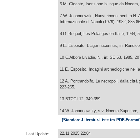
6 M. Gigante, Iscrizione bilingue da Nocera,
7 W. Johannowski, Nuovi rinvenimenti a N. Al
Internazionale di Napoli (1979), 1982, 835-8
8 D. Briquel, Les Pélasges en Italie, 1984, 
9 E. Esposito, L`ager nucerinus, in: Rendicon
10 C.Albore Livadie, N., in: SE 53, 1985, 20
11 E. Esposito, Indagini archeologiche nell`
12 A. Pontrandolfo, Le necropoli, dalla città
223-265.
13 BTCGI 12, 349-359.
14 W. Johannowsky, s.v. Nocera Superiore, 
[Standard-Literatur-Liste im PDF-Format
22.11.2025 22:04
Last Update: