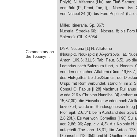
Polyb), N. Alfaterna (Liv); am Fluß Sarnus; 
verstärkt (Pl, Front, Tac, I); j. Nocera. Is
von Neapel 24 (It); bis Foro Popili 51 (Lapis
Miller, Itineraria, Sp. 367:
Nuceria, Strecke 60; j. Nocera. 8; bis Foro 
Salerno): CIL X 6954.
DNP: Nuceria [1] N. Alfaterna
Commentary on
(Νουκρία, Νουκερία ἡ Ἀλφατέρνα, lat. Nuceri
the Toponym:
Anton. 109,3; 311,5; Tab. Peut. 6,5), wo 
Lactarius nach Salernum führt, h. Nocera. 
von den oskischen Alfaterni (Diod. 19,65,7; 
des Flußgottes Epidius/Sarnus, der Dioskur
Urspr. mit Rom verbündet, stand N. im 2. S
Consul Q. Fabius [I 28] Maximus Rullianus N
wurde 216 v.Chr. von Hannibal [4] erobert un
15,57,30); die Einwohner wurden nach Atella
bevölkert, wurde im Bundesgenossenkrieg [
Flor. epit. 2,6,34); beim Aufstand des Spar
2,8,20f.). Es war wohl Cornelius [I 90] Sull
agr. 2,86; 96; App. civ. 4,3). Als Kolonie 
aufgeteilt (Tac. ann. 13,31; Itin. Anton. 123,
Die inschr. [13. 350] und lit. Quellen zeuge