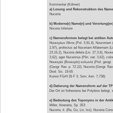
Kommentar (Köhner)
a) Lesung und Rekonstruktion des Nam
Nuceria
b) Moderne(r) Name(n) und Verortung(en
Nocera Inferiore
c) Namensformen belegt bei antiken Aut
Νουκερίων ἔθνος (Pol. 3,91,4), Nouceriam (CI
2,97), profectus ad Nuceriam Alfaternam (Li
23,16,2), Nuceria deleta (Liv. 27,3,6), Νουκε
3,62), ager Nucerinus (Plin. nat. 3,62), col
Νουκερία (Βουκερία) κολωνία (Ptol. geogr. 3,
(Geogr. Rav. p. 72.22), Nuceria (Geogr. Rav
Diod. Sic. 19.65
Konon FGrH 26 F 3; Serv. Aen. 7,738)
d) Datierung der Namensform auf der TP
Der Ort ist frühestens bei Polybios belegt, 
e) Bedeutung des Toponyms in der Anti
Miller, Itineraria, Sp. 353:
Nuceria, it. (Ra, Gu, Liv, Iss), Nuceria Cons