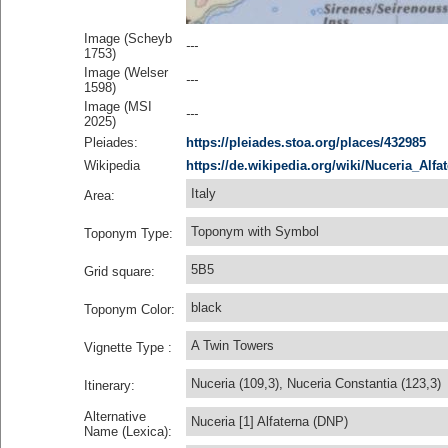
Image (Scheyb
---
1753)
Image (Welser
---
1598)
Image (MSI
---
2025)
Pleiades:
https://pleiades.stoa.org/places/432985
Wikipedia
https://de.wikipedia.org/wiki/Nuceria_Alfa
Italy
Area:
Toponym with Symbol
Toponym Type:
5B5
Grid square:
black
Toponym Color:
A Twin Towers
Vignette Type :
Nuceria (109,3), Nuceria Constantia (123,3)
Itinerary:
Alternative
Nuceria [1] Alfaterna (DNP)
Name (Lexica):