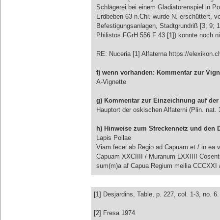
Schlägerei bei einem Gladiatorenspiel in Po
Erdbeben 63 n.Chr. wurde N. erschüttert, v
Befestigungsanlagen, Stadtgrundriß [3; 9; 1
Philistos FGrH 556 F 43 [1]) konnte noch ni
RE: Nuceria [1] Alfaterna https://elexikon
f) wenn vorhanden: Kommentar zur Vign
A-Vignette
g) Kommentar zur Einzeichnung auf der 
Hauptort der oskischen Alfaterni (Plin. nat. 
h) Hinweise zum Streckennetz und den 
Lapis Pollae
Viam fecei ab Regio ad Capuam et / in ea vi
Capuam XXCIIII / Muranum LXXIIII Cosent
sum(m)a af Capua Regium meilia CCCXXI / 
[1] Desjardins, Table, p. 227, col. 1-3, no. 6.
[2] Fresa 1974