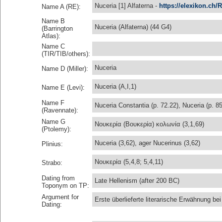
Nuceria [1] Alfaterna -
https://elexikon.ch/
Name A (RE):
Name B
Nuceria (Alfaterna) (44 G4)
(Barrington
Atlas):
Name C
(TIR/TIB/others):
Nuceria
Name D (Miller):
Nuceria (A,I,1)
Name E (Levi):
Name F
Nuceria Constantia (p. 72.22), Nuceria (p. 8
(Ravennate):
Name G
Νουκερία (Βουκερία) κολωνία (3,1,69)
(Ptolemy):
Nuceria (3,62), ager Nucerinus (3,62)
Plinius:
Νουκερία (5,4,8; 5,4,11)
Strabo:
Dating from
Late Hellenism (after 200 BC)
Toponym on TP:
Argument for
Erste überlieferte literarische Erwähnung bei
Dating: