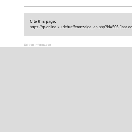
Cite this page:
https://tp-online.ku.de/trefferanzeige_en.php?id=506 [last 
Edition Information