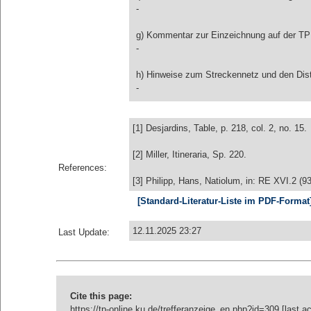
-
g) Kommentar zur Einzeichnung auf der TP 
-
h) Hinweise zum Streckennetz und den Di
-
[1] Desjardins, Table, p. 218, col. 2, no. 15.
[2] Miller, Itineraria, Sp. 220.
References:
[3] Philipp, Hans, Natiolum, in: RE XVI.2 (9
[Standard-Literatur-Liste im PDF-Format
12.11.2025 23:27
Last Update:
Cite this page:
https://tp-online.ku.de/trefferanzeige_en.php?id=309 [last 