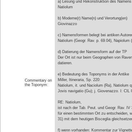
a) Lesung und Rekonstruktion des Namens
Natiolum
b) Moderne(r) Name(n) und Verortung(en)
Giovinazzo
c) Namensformen belegt bei antiken Autore
Natiolum (Geogr. Rav. p. 69.04), Napiolum (
d) Datierung der Namensform auf der TP
Der Ort ist nur beim Geographen von Ravenn
datieren.
e) Bedeutung des Toponyms in der Antike
Miller, Itineraria, Sp. 220:
Commentary on
the Toponym:
Natiolum, it. und Naciolum (Ra), Natiolum 
Jovis navigatio (Gu); j. Giovenazzo. I: CIL 
RE: Natiolum,
ist nach der Tab. Peut. und Geogr. Rav. IV 
für einen bestimmten Ort zu entscheiden, w
31) mit dem heutigen Bisceglia gleichsetze
f) wenn vorhanden: Kommentar zur Vignett