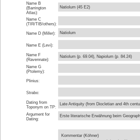
Name B
Natiolum (45 E2)
(Barrington
Atlas):
Name C
(TIR/TIB/others):
Natiolum
Name D (Miller):
Name E (Levi):
Name F
Natiolum (p. 69.04), Napiolum (p. 84.24)
(Ravennate):
Name G
(Ptolemy):
Plinius:
Strabo:
Dating from
Late Antiquity (from Diocletian and 4th centu
Toponym on TP:
Argument for
Erste literarische Erwähnung beim Geograph
Dating:
Kommentar (Köhner)