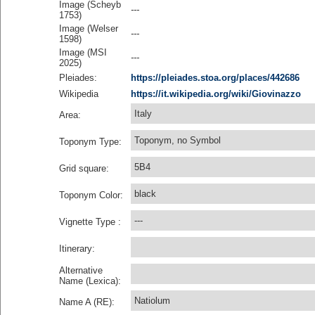
Image (Scheyb
---
1753)
Image (Welser
---
1598)
Image (MSI
---
2025)
Pleiades:
https://pleiades.stoa.org/places/442686
Wikipedia
https://it.wikipedia.org/wiki/Giovinazzo
Italy
Area:
Toponym, no Symbol
Toponym Type:
5B4
Grid square:
black
Toponym Color:
---
Vignette Type :
Itinerary:
Alternative
Name (Lexica):
Natiolum
Name A (RE):