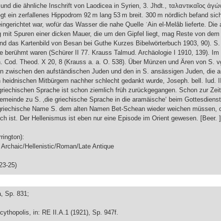
) und die ähnliche Inschrift von Laodicea in Syrien, 3. Jhdt., ταλαντικαῖος ἀγώ
egt ein zerfallenes Hippodrom 92 m lang 53 m breit. 300 m nördlich befand sic
ngerichtet war, wofür das Wasser die nahe Quelle ʿAin el-Melâb lieferte. Die
 mit Spuren einer dicken Mauer, die um den Gipfel liegt, mag Reste von dem
und das Kartenbild von Besan bei Guthe Kurzes Bibelwörterbuch 1903, 90). S.
ie berühmt waren (Schürer II 77. Krauss Talmud. Archäologie I 1910, 139). Im 4
. Cod. Theod. X 20, 8 (Krauss a. a. O. 538). Über Münzen und Ären von S. vg
 zwischen den aufständischen Juden und den in S. ansässigen Juden, die au
 heidnischen Mitbürgern nachher schlecht gedankt wurde, Joseph. bell. Iud. II
griechischen Sprache ist schon ziemlich früh zurückgegangen. Schon zur Zeit
Gemeinde zu S. ‚die griechische Sprache in die aramäische‘ beim Gottesdienst 
 griechische Name S. dem alten Namen Bet-Schean wieder weichen müssen, 
ich ist. Der Hellenismus ist eben nur eine Episode im Orient gewesen. [Beer. ]
rington):
- Archaic/Hellenistic/Roman/Late Antique
23-25)
ia, Sp. 831;
ythopolis, in: RE II.A.1 (1921), Sp. 947f.