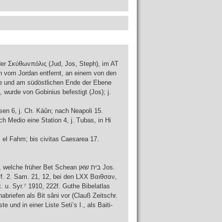
ς oder Σκύθωνπόλις (Jud, Jos, Steph), im AT
n vom Jordan entfernt, an einem von den
ße und am südöstlichen Ende der Ebene
 wurde von Gobinius befestigt (Jos); j.
rsen 6, j. Ch. Káûn; nach Neapoli 15.
ch Medio eine Station 4, j. Tubas, in Hi
mm el Fahm; bis civitas Caesarea 17.
früher Bet Schean בית שאן‎ Jos.
u. Syr.⁷ 1910, 222f. Guthe Bibelatlas
briefen als Bit sâni vor (Clauß Zeitschr.
 und in einer Liste Seti’s I., als Baiti-