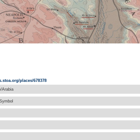
es.stoa.org/places/678378
e/Arabia
 Symbol