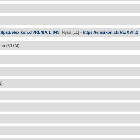
https://elexikon.ch/RE/IIA,1_949
, Nysa [11] -
https://elexikon.ch/RE/XVII,2
ysa (69 C4)
1)