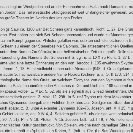
esan liegt im Westjordanland an der Eisenbahn von Haifa nach Damaskus ni
en Jordan. Das hellenistische Stadtgebiet ist weit umfangreicher gewesen. So
s große Theater im Norden des jetzigen Dorfes.
Königs Saul ca. 1100 war Bet Schean ganz kananitisch, Richt. 1, 27. Die Grü
an. Erst später hat sich Bet Schean unterworfen und wurde zu Manasse gere
Saul im Kampf gegen die Philister gefallen war, setzten sich die letzteren in B
 Schean zu einem der Steuerbezirke Salomos. Die alttestamentlichen Quellen 
e unter dem Namen Σκυθόπολις in der hellenistischen Zeit eine große Rolle spie
Vertauschung des Namens Bet Schean mit S. vgl. u. a. LXX zu Richt. 1, 27 B.
ame wird eine letzte Erinnerung an den von Herodot. I, 105 erwähnten Skythene
. Jerem. 1, 13. Er ist vielleicht schon unter Alexander [948] d. Gr. aufgekomme
r außer S. nachweisbare andere Name Νυσσα (Schürer a. a. O. II 170. 314, be
mythologische Name des Ortes, an welchem Dionysos von den Nymphen auferzo
 dem in Palästina einrückenden Antiochos d. Gr. und blieb seit 198 dauernd i
kabaeus vorbei, 1. Mak. 5, 52, als sie siegreich aus Gilead heimkehrten. Di
antisemitisch gesinnt. 2. Mak. 12, 29ff. In S. traf Trypho mit dem Makkabäe
ochus Cyzicenus übergab sein Feldherr Epikrates aus Geldgier die Stadt den Ju
auch später, z. B. unter Alexander Jannaeus 102–76, Joseph. ant. XIII 15, 4 
 Gebiet loslöste, ant. XIV 4, 4. Seitdem gehörte S. als einzige westjordanis
, 20. 7, 31), Plin. V 18. Ptolem. V 15. Joseph. bell. Iud. III 9, 7. Als hellenis
riechischer Kultur geschmückt. Von Spielen, welche nach damaliger Sitte zu 
nt die Inschrift zu Aphrodisia in Karien, 2. Jhdt. n. Chr. (Le Bas-Waddington