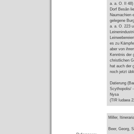
a. a. O. II 48
Dorf Besân li
Naumachien ei
gelegene Burg
a. a. O. 223 
Leinenindustr
Leinwebereien
es zu Kämpfen
aber von ihren
Kenntnis der 
christlichen 
hat auch der
noch jetzt übl
Datierung (Bar
Scythopolis/ 
Nysa
(TIR Iudaea 2
Miller, Itinerar
Beer, Georg, Sc