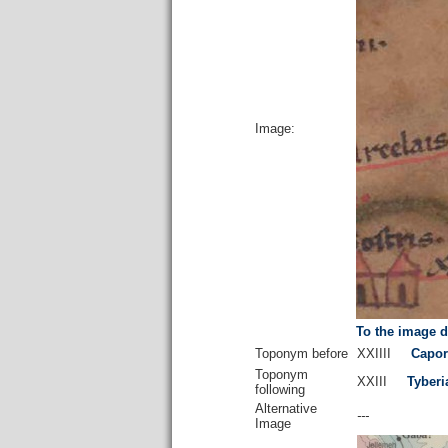
Image:
To the image d
Toponym before
XXIIII
Capor
Toponym
XXIII
Tyberi
following
Alternative
---
Image