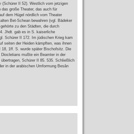
ν (Schürer II 52). Westlich vom jetzigen
h das große Theater, das auch für
 auf dem Hügel nördlich vom Theater
 alten Bet-Schean bewahren (vgl. Bädeker
 gehörte zu den Städten, die durch
. Jhdt. gab es in S. kaiserliche
l. Schürer II 172. Im jüdischen Krieg kam
f seiten der Heiden kämpften, was ihnen
 18, 1ff. S. wurde später Bischofsitz. Die
 Diocletians mußte ein Beamter in der
übertragen, Schürer II 85. 535. Schließlich
der in der arabischen Umformung Besân