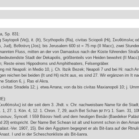
ria, Sp. 831:
ig Saytopoli (Ve)), it. (It), Scythopolis (Ra), civitas Sciopoli (Hi), Σκυθόπολι
, Jud), Βεθσάνη (Jos); bis Jerusalem 600 st = 75 mp (II Macc), zwei Stunde
enannten Fluss, mitten an der von Damaskus nach der Küste führenden Stra
 bedeutendste Stadt der Dekapolis, größtenteils von Heiden bewohnt (II Macc),
; Reste eines Hippodroms und Amphitheaters, Felsengräber.
ng mit Neapoli: in Medio 10, j. Ch. Ibzik Bezek; Neapoli 7 und bei Hi: nach A
en reichen bei beiden (It und Hi) nicht aus, es sind 27. Wir ergänzen im It na
e Station 6, j. Ras el Akra.
s civitas Stradela 12; j. etwa Arrana; von da bis civitas Maxianopoli 10; j. U
E):
υθόπολις) ist der seit dem 3. Jhdt. v. Chr. nachweisbare Name für die Stadt, welche 
 Kön. 4, 12. 1. Chron. 7, 29, auch Bet Schan בית שן‎ 1. Sam. 31, 10ff. 2. Sam. 21, 12, bei den LXX Βαιθσαν,
αισων, Syncell. I 559 Βάσαν hieß und dem heutigen Besân (Baedeker Paläst. 
nd 20) entspricht. Der Name Bet Schean ist alt und kommt schon in den Amarna
läst.-Ver. 1907, 15). Bei den Ägyptern begegnet er als Bit-šara auf der Rtnuliste
Anast. I und in der Scheschonkliste als Bit-šanra.