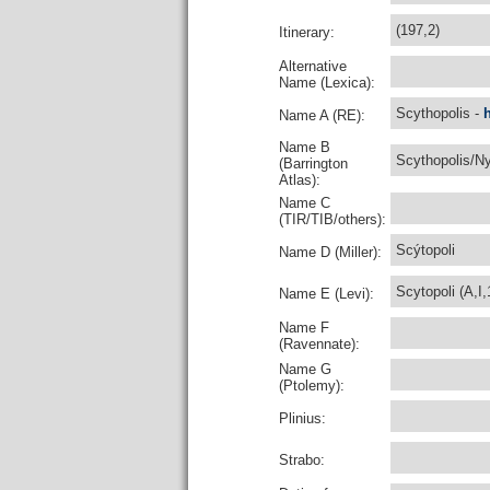
(197,2)
Itinerary:
Alternative
Name (Lexica):
Scythopolis -
Name A (RE):
Name B
Scythopolis/N
(Barrington
Atlas):
Name C
(TIR/TIB/others):
Scýtopoli
Name D (Miller):
Scytopoli (A,I,
Name E (Levi):
Name F
(Ravennate):
Name G
(Ptolemy):
Plinius:
Strabo: