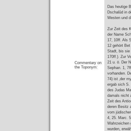
Das heutige B
Dschalûd in d
Westen und da
Zur Zeit des 
der Name Sche
17, 10ff. Als 
12 gehört Bet
Stadt, bis si
170ff.). Zur 
21 u. ö. Der N
Commentary on
the Toponym:
Sephan. 1, 7ff
vorhanden. De
74) ist ‚der 
ergab sich S.
des Judas Mak
damals nicht 
Zeit des Anti
deren Besitz 
vom jüdischen
4, 25. Marc. 5
Wahrzeichen g
wurden, erwäh