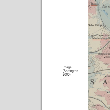
Image
(Barrington
2000)