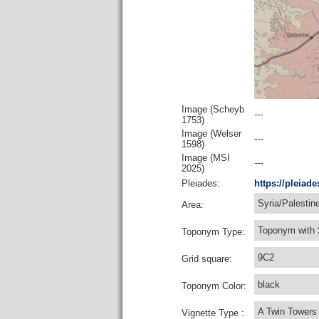
Image (Scheyb
---
1753)
Image (Welser
---
1598)
Image (MSI
---
2025)
Pleiades:
https://pleiad
Syria/Palestin
Area:
Toponym with
Toponym Type:
9C2
Grid square:
black
Toponym Color:
A Twin Towers
Vignette Type :