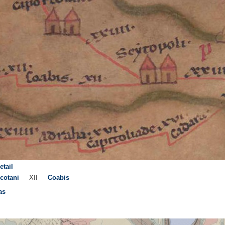
etail
cotani
XII
Coabis
as