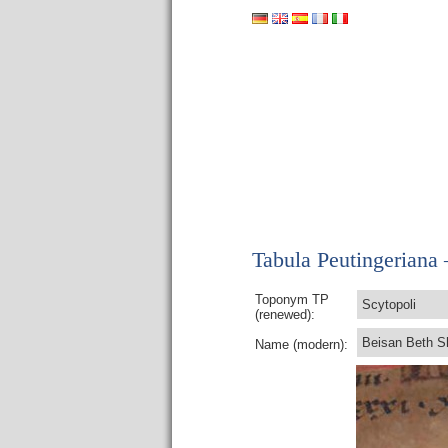
Tabula Peutingeriana –
Toponym TP
Scytopoli
(renewed):
Beisan Beth S
Name (modern):