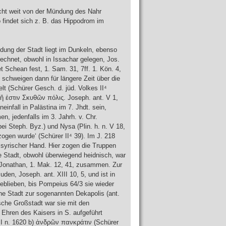
cht weit von der Mündung des Nahr
 findet sich z. B. das Hippodrom im
ndung der Stadt liegt im Dunkeln, ebenso
chnet, obwohl in Issachar gelegen, Jos.
et Schean fest, 1. Sam. 31, 7ff. 1. Kön. 4,
schweigen dann für längere Zeit über die
lt (Schürer Gesch. d. jüd. Volkes II⁴
 ἥ ἐστιν Σκυθῶν πόλις. Joseph. ant. V 1,
infall in Palästina im 7. Jhdt. sein,
n, jedenfalls im 3. Jahrh. v. Chr.
i Steph. Byz.) und Nysa (Plin. h. n. V 18,
gen wurde‘ (Schürer II⁴ 39). Im J. 218
n syrischer Hand. Hier zogen die Truppen
e Stadt, obwohl überwiegend heidnisch, war
r Jonathan, 1. Mak. 12, 41, zusammen. Zur
den, Joseph. ant. XIII 10, 5, und ist in
geblieben, bis Pompeius 64/3 sie wieder
che Stadt zur sogenannten Dekapolis (ant.
tische Großstadt war sie mit den
Ehren des Kaisers in S. aufgeführt
 III n. 1620 b) ἀνδρῶν πανκράτιν (Schürer