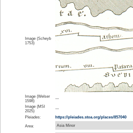
Image (Scheyb
1753)
Image (Welser
---
1598)
Image (MSI
---
2025)
Pleiades:
https://pleiades.stoa.org/places/857040
Asia Minor
Area: