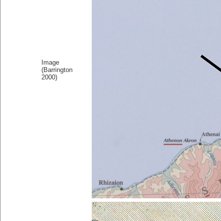
Image
(Barrington
2000)