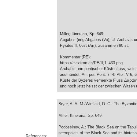
Miller, Itineraria, Sp. 649:
Abgabes (irrig Abgabos (Ve); cf. Archavis un
Pyxites fl. 66st (Arr), zusammen 90 st.
Kommentar (RE):
https://elexikon.ch/RE/II,1_433.png
Archabis, ein pontischer Küstenfluss, welc
ausmündet, Arr. per. Pont. 7, 4. Ptol. V 6,
Küste der Byzeres vermerkte Fluss Δαραανῶ
und noch jetzt heisst der zwischen Witzé
Bryer, A. A. M./Winfield, D. C.: The Byzan
Miller, Itineraria, Sp. 649.
Podossinov, A.: The Black Sea on the Tabul
necropoleis of the Black Sea and its hinterla
References: