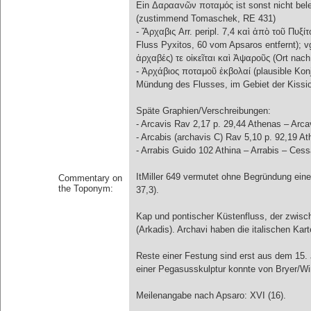
Ein Δαραανῶν ποταμός ist sonst nicht beleg
(zustimmend Tomaschek, RE 431)
- Ἄρχαβις Arr. peripl. 7,4 καὶ ἀπὸ τοῦ Πυ
Fluss Pyxitos, 60 vom Apsaros entfernt); vg
ἀρχαβές) τε οἰκεῖται καὶ Ἀψαροῦς (Ort nach
- Ἀρχάβιος ποταμοῦ ἐκβολαί (plausible Konj
Mündung des Flusses, im Gebiet der Kissio
Späte Graphien/Verschreibungen:
- Arcavis Rav 2,17 p. 29,44 Athenas – Arc
- Arcabis (archavis C) Rav 5,10 p. 92,19 A
- Arrabis Guido 102 Athina – Arrabis – Ces
ItMiller 649 vermutet ohne Begründung eine 
Commentary on
the Toponym:
37,3).
Kap und pontischer Küstenfluss, der zwisch
(Arkadis). Archavi haben die italischen Ka
Reste einer Festung sind erst aus dem 15. J
einer Pegasusskulptur konnte von Bryer/Winf
Meilenangabe nach Apsaro: XVI (16).