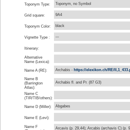
Toponym, no Symbol
Toponym Type:
9A4
Grid square:
black
Toponym Color:
---
Vignette Type :
Itinerary:
Alternative
Name (Lexica):
Archabis -
https://elexikon.ch/RE/II,1_433
Name A (RE):
Name B
Archabis fl. and Pr. (87 G3)
(Barrington
Atlas):
Name C
(TIR/TIB/others):
Abgabes
Name D (Miller):
Name E (Levi):
Name F
Arcavis (p. 29,44); Arcabis (archavis C) (p. 