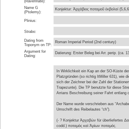
(Ravennate):
Name G
Konjektur: Ἀρχάβιος ποταμοῦ ἐκβολαί (5,6,6
(Ptolemy):
Plinius:
Strabo:
Dating from
Roman Imperial Period (2nd century)
Toponym on TP:
Argument for
Datierung: Erster Beleg bei Arr. perip. (ca.
Dating:
In Wirklichkeit ein Kap an der SO-Küste d
Platzgründen (so richtig ItMiller 631), wie
sich der Zeichner bei der Zahl der Station
Trapezunte). Die TP benutzte für diese Strec
Arrians Beschreibung seiner Fahrt entlang de
Der Name wurde verschrieben aus “Archabes
Umschrift des Reibelautes “ch”).
(- ? Konjektur Ἀρχαβὼν für überliefertes
codd.) ποταμὸς καὶ Ἀρίων ποταμός.