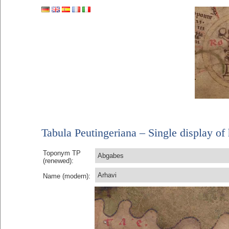
Tabula Peutingeriana – Single display of 
Toponym TP
Abgabes
(renewed):
Arhavi
Name (modern):