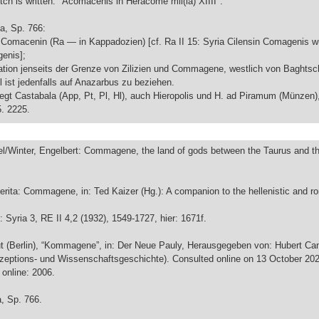
tch is written: "Acomacenis in Heracome mil(ia) XIIII".
ria, Sp. 766:
Comacenin (Ra — in Kappadozien) [cf. Ra II 15: Syria Cilensin Comagenis 
enis];
Station jenseits der Grenze von Zilizien und Commagene, westlich von Baghtsc
l ist jedenfalls auf Anazarbus zu beziehen.
egt Castabala (App, Pt, Pl, Hl), auch Hieropolis und H. ad Piramum (Münzen
5. 2225.
l/Winter, Engelbert: Commagene, the land of gods between the Taurus and th
erita: Commagene, in: Ted Kaizer (Hg.): A companion to the hellenistic and 
 Syria 3, RE II 4,2 (1932), 1549-1727, hier: 1671f.
 (Berlin), “Kommagene”, in: Der Neue Pauly, Herausgegeben von: Hubert Can
zeptions- und Wissenschaftsgeschichte). Consulted online on 13 October 20
 online: 2006.
ia, Sp. 766.