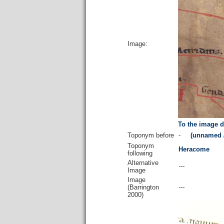
Image:
To the image d
Toponym before
-
(unnamed / 
Toponym
Heracome
following
Alternative
---
Image
Image
(Barrington
---
2000)