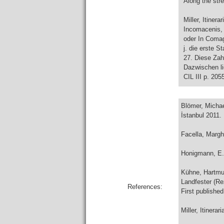
Along the stre
Miller, Itinera
Incomacenis, 
oder In Comag
j. die erste 
27. Diese Zah
Dazwischen li
CIL III p. 205
Blömer, Michae
İstanbul 2011.
Facella, Margh
Honigmann, E.:
Kühne, Hartmut
Landfester (Re
References:
First published
Miller, Itinerar