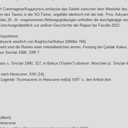
ft Commagene/Κομμαγηνή umfasste das Gebiet zwischen dem Westufer des Eu
 des Tauros in der SO-Türkei, ungefähr identisch mit der türk. Prov. Adıyam
 des 20. Jh. vorgenommen Rettungsgrabungen enthüllen die durchgängige rei
Forschungsüberblick zur antiken Geschichte der Region bei Facella 2022.
shypothese:
hçecik westlich von Baghtsche/Bahçe (ItMiller 766).
meint sind die Ruinen einer mittelalterlichen armen. Festung bei Çardak Kales
on Sinclair 1990, 330f ?
s s. Sinclair 1990, 317; in Bahçe (“Garten”) ottoman. Moschee (s. Sinclair i
nach Heracome: XIIII (14),
 Legende "Acomacenis in Heracome mil(ia) XIIII" s. den Artikel dort.
lbert):
 Heracome