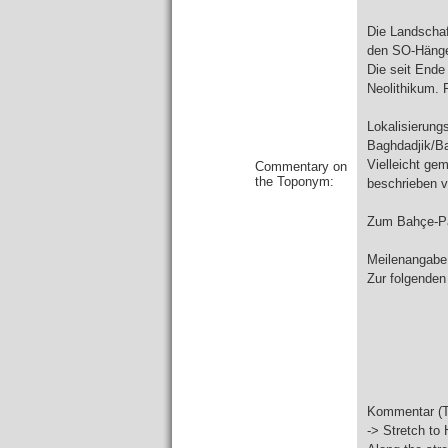
Die Landscha
den SO-Hängen
Die seit Ende
Neolithikum. 
Lokalisierung
Baghdadjik/Ba
Vielleicht ge
Commentary on
the Toponym:
beschrieben v
Zum Bahçe-Pas
Meilenangabe 
Zur folgenden
Kommentar (Ta
-> Stretch to