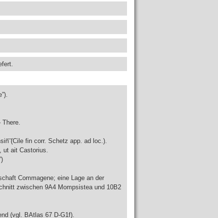
fert.
”).
 There.
n͞ (Cile fin
corr. Schetz app. ad loc.).
 ut ait Castorius.
)
andschaft Commagene; eine Lage an der
chnitt zwischen 9A4 Mompsistea und 10B2
d (vgl. BAtlas 67 D-G1f).