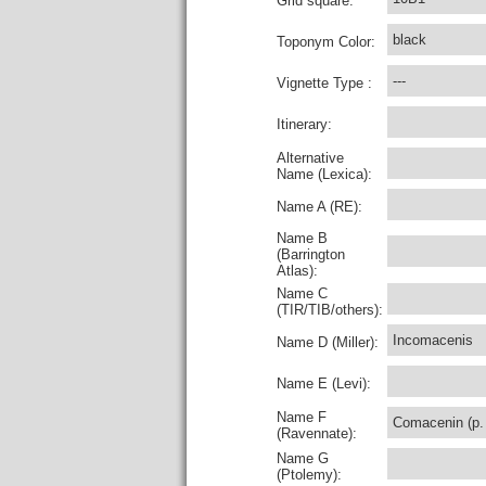
Grid square:
black
Toponym Color:
---
Vignette Type :
Itinerary:
Alternative
Name (Lexica):
Name A (RE):
Name B
(Barrington
Atlas):
Name C
(TIR/TIB/others):
Incomacenis
Name D (Miller):
Name E (Levi):
Name F
Comacenin (p.
(Ravennate):
Name G
(Ptolemy):