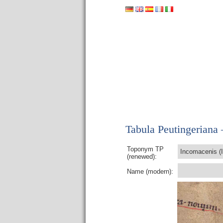
Tabula Peutingeriana –
Toponym TP
Incomacenis (
(renewed):
Name (modern):