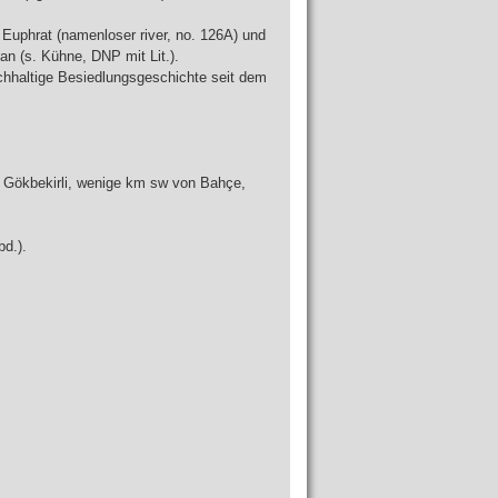
phrat (namenloser river, no. 126A) und
an (s. Kühne, DNP mit Lit.).
chhaltige Besiedlungsgeschichte seit dem
i, Gökbekirli, wenige km sw von Bahçe,
bd.).