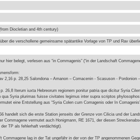
(from Diocletian and 4th century)
r über die verschollene gemeinsame spätantike Vorlage von TP und Rav überlie
r hier belegt, verlesen aus “in Commagenis” (“in der Landschaft Commagene
Namensform:
v 2,16 p. 28,25 Salondona – Amanon – Comacenin - Scasuson - Pordonion –
p. 26,8 Iterum iuxta Hebreorum regionem ponitur patria que dicitur Syria Cilensi
qua Syria plurimas fuisse civitates legimus inter supra scriptos phylosophos,
vermutet eine Entstellung aus “Syria Colen cum Comagenis oder In Comagenis”
 766 handelt sich die erste Station jenseits der Grenze von Cilicia und der L
er Commagene vermutet auch Honigmann, RE 1671, der diesen Streckenabs
der TP als fehlerhaft verdächtigt).
t Commagene lag in der Tat ungefähr in der von der TP angenommenen Gegen