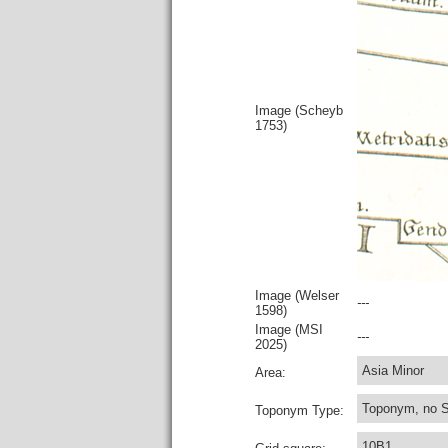
Image (Scheyb
1753)
Image (Welser
---
1598)
Image (MSI
---
2025)
Asia Minor
Area:
Toponym, no 
Toponym Type:
10B1