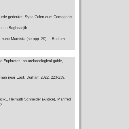
wurde gedeutet: Syria Colen cum Comagenis
he in Baghdadjik.
), nunc Mamista (ne app. 29); j. Budrum —
e Euphrates, an archaeological guide,
roman near East, Durham 2022, 223-239.
cik,, Helmuth Schneider (Antike), Manfred
22