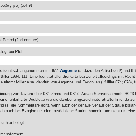
ουβάγηνα) (5,4,9)
 Period (2nd century)
legt bei Ptol.
als identisch angenommen mit 9A1
Aegonne
(s. dazu den Artikel dort!) und 9
iller 1984, 111. Eine Identität aller drei Orte bezweifelt allderdings mit Rech
e nimmt Miller eine Identität von Aegonne und Evgoni an (ItMiller 674; 678), f
bindung von Tavium über 9B1 Zama und 9B1/2 Aquae Saravenae nach 9B2/3 M
eine fehlerhafte Doublette wie die darüber eingezeichnete Straßenlinie, da z
sind (s. die Kommentare dort), wenn auch der genaue Verlauf der Straße bislang
ich auch bei Evagina um eine tatsächliche Station handelt, und nicht um ein
r hier belegt.
Namensformen: