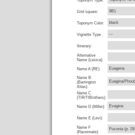
Toponym Type:
9B1
Grid square:
black
Toponym Color:
---
Vignette Type :
Itinerary:
Alternative
Name (Lexica):
Euagena
Name A (RE):
Name B
Euagina/Phoub
(Barrington
Atlas):
Name C
(TIR/TIB/others):
Evagina
Name D (Miller):
Name E (Levi):
Name F
Puconia (p. 29
(Ravennate):