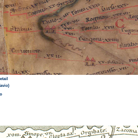
etail
avio)
io