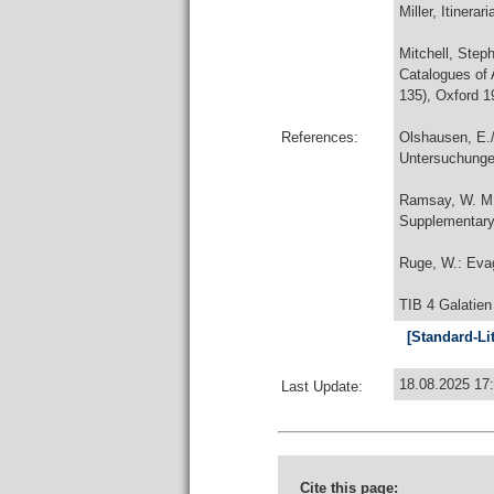
Miller, Itinerar
Mitchell, Step
Catalogues of 
135), Oxford 1
References:
Olshausen, E./
Untersuchungen
Ramsay, W. M.:
Supplementary
Ruge, W.: Evag
TIB 4 Galatien
[Standard-Li
18.08.2025 17
Last Update:
Cite this page: