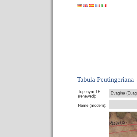
Tabula Peutingeriana –
Toponym TP
Evagina (Euag
(renewed):
Name (modern):