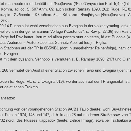
tet man heute eine Identität mit Φουβάγινα (Φεουβάγηνα) bei Ptol. 5,4,9 (lat
 Komm. ad loc, S. 507 Anm. 69; auch schon Ramsay 1890, 261; Ruge, RE 819
σκωρία - Ἀνδροσία – Κλαυδιόπολις – Κάρισσα - Φουβάγινα (Φεουβάγηνα) - 
στία.
 29,14 Puconia ist wohl verschrieben aus Evagina in der volksetymolog. gräz
vielleicht in der gemeinsamen Vorlage (“Castorius”, s. Rav p. 27,36) von Rav
folge bei Rav lautet: Iterum ad aliam partem sunt civitates, id est Puconia (
aus Asitoreci = Acitoriziaco laut Schnetz App. ad loc.) – Pigilia.
en Stationen auf der TP in 8B5/9B1 (dort in umgekehrter Reihenfolge), nämlich
o - Evagina.
ität mit dem byzantin. Verinopolis vermuten z. B. Ramsay 1890, 247f und Olsha
268 vermutet den Ausfall einer Station zwischen Tavio und Evagina (identifiz
kien (s. Ruge, RE s. v. Evagina 819), wo der auch auf der TP angesetzt ist. Pt
er galatischen Trokmoi.
sansätze:
Richtung von der vorangehenden Station 9A/B1 Tauio (heute: wohl Büyüknefes
laut French 1974, 145 und 147, d. h. knapp 28 auf moderner Straße ssw. von T
 732 nördl. des Flusses Kappadox (heute: Delice Irmağı), etwa bei Tschaikiöi an