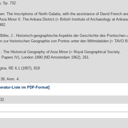
ia, Sp. 732.
hen: The Inscriptions of North Galatia, with the assistance of David French 
Asia Minor II, The Ankara District (= British Institute of Archaeology at Anka
982.
Biller, J.: Historisch-geographische Aspekte der Geschichte des Pontischen 
 zur historischen Geographie von Pontos unter den Mithridatiden (= TAVO B
 The Historical Geography of Asia Minor (= Royal Geographical Society,
 Papers IV), London 1890 (ND Amsterdam 1962), 261.
ina, RE 6,1 (1907), 819.
 39, Anm. 4.
teratur-Liste im PDF-Format]
:32