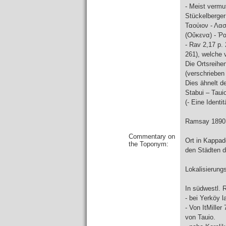
- Meist vermu
Stückelberger
Ταούιον - Λα
(Οὔκενα) - Ῥα
- Rav 2,17 p.
261), welche 
Die Ortsreihen
(verschrieben 
Dies ähnelt d
Stabui – Taui
(- Eine Ident
Ramsay 1890, 
Commentary on
Ort in Kappado
the Toponym:
den Städten d
Lokalisierung
In südwestl. 
- bei Yerköy 
- Von ItMiller
von Tauio.