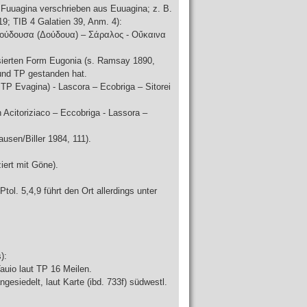
. Fuuagina verschrieben aus Euuagina; z. B.
; TIB 4 Galatien 39, Anm. 4):
Δούδουσα (Δούδουα) – Σάραλος - Οὔκαινα
isierten Form Eugonia (s. Ramsay 1890,
 und TP gestanden hat.
= TP Evagina) - Lascora – Ecobriga – Sitorei
 Acitoriziaco – Eccobriga - Lassora –
usen/Biller 1984, 111).
iert mit Göne).
ol. 5,4,9 führt den Ort allerdings unter
):
auio laut TP 16 Meilen.
gesiedelt, laut Karte (ibd. 733f) südwestl.