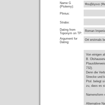
Name G
Φουβάγινα (Φε
(Ptolemy):
Plinius:
Strabo:
Dating from
Roman Imperial
Toponym on TP:
Argument for
Ort erstmals be
Dating:
Von einigen 
B. Olshausen/B
Plausiblerweis
732).
Denn die Ver
Strecke und k
Ptol. belegt 
zu, dass es s
Namensform nu
Alternative 