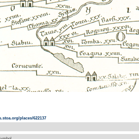
es.stoa.org/places/622137
Symbol