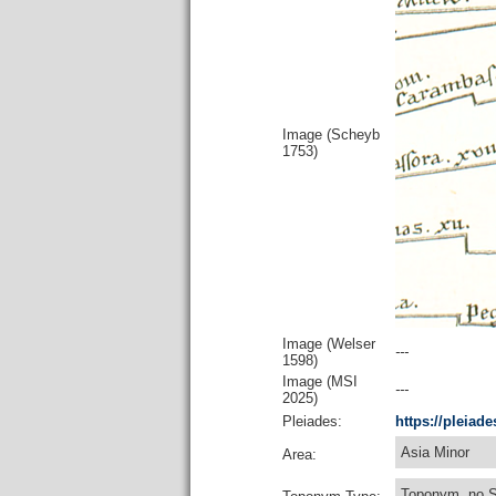
Image (Scheyb
1753)
Image (Welser
---
1598)
Image (MSI
---
2025)
Pleiades:
https://pleiad
Asia Minor
Area:
Toponym, no 