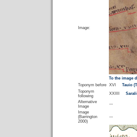
Image:
To the image d
Toponym before
XVI
Tauio (T
Toponym
XXIIII
Saral
following
Alternative
---
Image
Image
(Barrington
---
2000)