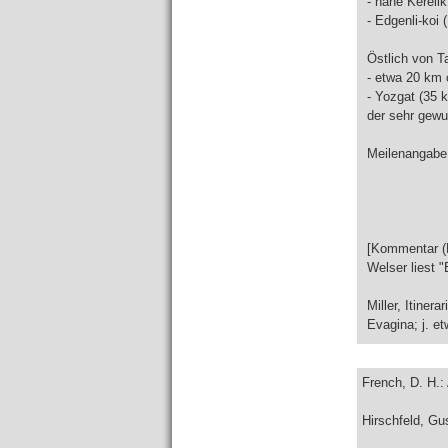
- nahe Kereli
- Edgenli-koi 
Östlich von T
- etwa 20 km 
- Yozgat (35 
der sehr gew
Meilenangabe 
[Kommentar (
Welser liest 
Miller, Itinera
Evagina; j. et
French, D. H.:
Hirschfeld, Gu